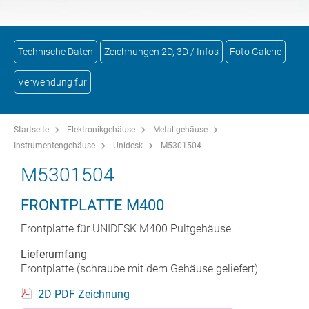
Technische Daten
Zeichnungen 2D, 3D / Infos
Foto Galerie
Verwendung für
Startseite
Elektronikgehäuse
Metallgehäuse
Instrumentengehäuse
Unidesk
M5301504
M5301504
FRONTPLATTE M400
Frontplatte für UNIDESK M400 Pultgehäuse.
Lieferumfang
Frontplatte (schraube mit dem Gehäuse geliefert).
2D PDF Zeichnung