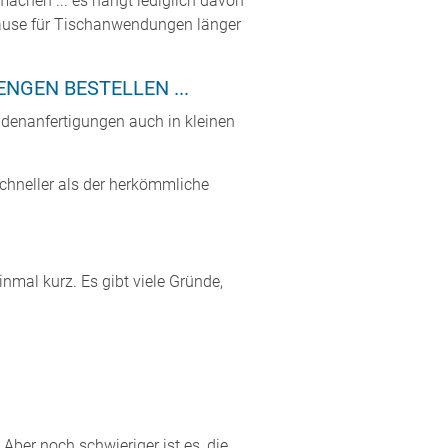
machen ... es hängt lediglich davon
häuse für Tischanwendungen länger
GEN BESTELLEN ...
ndenanfertigungen auch in kleinen
schneller als der herkömmliche
nmal kurz. Es gibt viele Gründe,
Aber noch schwieriger ist es, die