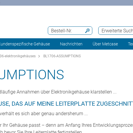
>
Bestell-Nr.
Erweiterte Suc
undenspezifische Gehäuse
Nachrichten
Über Metcase
Te
06-elektronikgehäuses
BL1706-ASSUMPTIONS
SUMPTIONS
dläufige Annahmen über Elektronikgehäuse klarstellen ...
USE, DAS AUF MEINE LEITERPLATTE ZUGESCHNITTE
h verhält es sich aber genau andersherum ...
 für Ihr Gehäuse passt – denn am Anfang Ihres Entwicklungsprozes
vor Sie Ihre Leiterplatte fertigstellen.