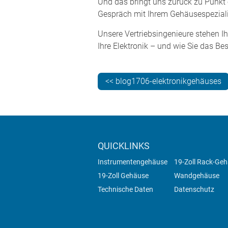
Und das bringt uns zurück zu Punkt 
Gespräch mit Ihrem Gehäusespezialist
Unsere Vertriebsingenieure stehen I
Ihre Elektronik – und wie Sie das Be
<< blog1706-elektronikgehäuses
QUICKLINKS
Instrumentengehäuse
19-Zoll Rack-Ge
19-Zoll Gehäuse
Wandgehäuse
Technische Daten
Datenschutz