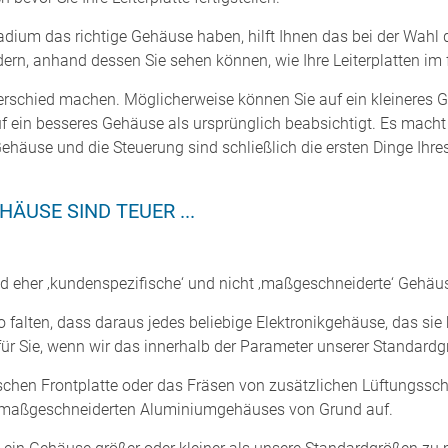
dium das richtige Gehäuse haben, hilft Ihnen das bei der Wahl d
dern, anhand dessen Sie sehen können, wie Ihre Leiterplatten i
rschied machen. Möglicherweise können Sie auf ein kleineres G
f ein besseres Gehäuse als ursprünglich beabsichtigt. Es macht 
use und die Steuerung sind schließlich die ersten Dinge Ihres
HÄUSE SIND TEUER ...
d eher ‚kundenspezifische‘ und nicht ‚maßgeschneiderte‘ Gehäuse
falten, dass daraus jedes beliebige Elektronikgehäuse, das sie 
 für Sie, wenn wir das innerhalb der Parameter unserer Standar
chen Frontplatte oder das Fräsen von zusätzlichen Lüftungsschli
es maßgeschneiderten Aluminiumgehäuses von Grund auf.