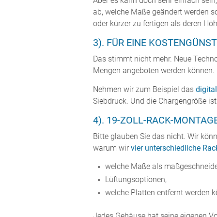
Aber es kann doch sehr einfach sein
ab, welche Maße geändert werden so
oder kürzer zu fertigen als deren Hö
3). FÜR EINE KOSTENGÜNS
Das stimmt nicht mehr. Neue Techno
Mengen angeboten werden können.
Nehmen wir zum Beispiel das
digita
Siebdruck. Und die Chargengröße ist
4). 19-ZOLL-RACK-MONTAG
Bitte glauben Sie das nicht. Wir kön
warum wir
vier unterschiedliche R
welche Maße als maßgeschneider
Lüftungsoptionen,
welche Platten entfernt werden 
Jedes Gehäuse hat seine eigenen Vort