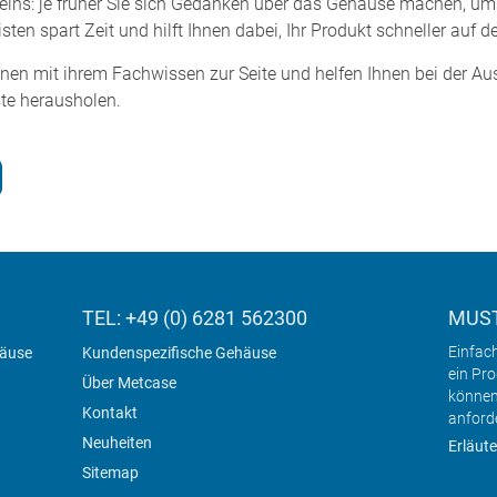
eins: je früher Sie sich Gedanken über das Gehäuse machen, ums
en spart Zeit und hilft Ihnen dabei, Ihr Produkt schneller auf d
hnen mit ihrem Fachwissen zur Seite und helfen Ihnen bei der A
ste herausholen.
TEL: +49 (0) 6281 562300
MUST
Einfac
häuse
Kundenspezifische Gehäuse
ein Pr
Über Metcase
können
Kontakt
anford
Neuheiten
Erläute
Sitemap