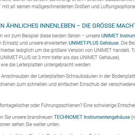
T
mit all seinen maßgeschneiderten Größen und Lüftungsoption
IN ÄHNLICHES INNENLEBEN – DIE GRÖSSE MACHT
n wir zum Beispiel diese beiden Serien – unsere
UNIMET Instru
Einsatz und unsere erweiterten
UNIMET-PLUS Gehäuse
. Die B
h hierbei lediglich um die größere Version von UNIMET handelt. 
n UNIMET-PLUS ist 3 mm tiefer als das UNIMET Gehäuse).
 wie die Leiterplatten untergebracht werden:
nschrauben der Leiterplatten-Schraubsäulen in der Bodenplatt
ienen zum schnellen und einfachen Einschub der verschiedenen
ntagelöcher oder Führungsschienen? Eine schwierige Entschei
en Sie unsere brandneuen
TECHNOMET Instrumentengehäuse
(n
ionen sehen Sie weiter unten.