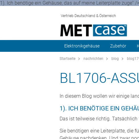
1). Ich benötige ein Gehäuse, das auf meine Leiterplatte zuge" /
Vertrieb Deutschland & Österreich
Elektronikgehäuse
Zubehör
K
Startseite
nachrichten
blog
blog17
BL1706-AS
In diesem Blog wollen wir einige lan
1). ICH BENÖTIGE EIN GEHÄ
Das ist teilweise richtig. Tatsächlic
Sie benötigen eine Leiterplatte, die
Gehäuse nachdenken. Und zwar noch be