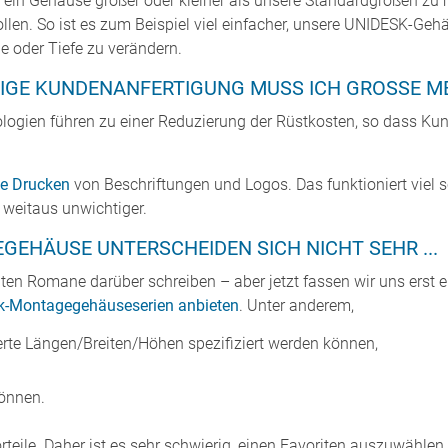
, ein Gehäuse größer oder kleiner als unsere Standardgrößen zu 
llen. So ist es zum Beispiel viel einfacher, unsere UNIDESK-Ge
he oder Tiefe zu verändern.
TIGE KUNDENANFERTIGUNG MUSS ICH GROSSE MEN
logien führen zu einer Reduzierung der Rüstkosten, so dass Ku
le Drucken
von Beschriftungen und Logos. Das funktioniert viel 
 weitaus unwichtiger.
EGEHÄUSE UNTERSCHEIDEN SICH NICHT SEHR ...
nten Romane darüber schreiben – aber jetzt fassen wir uns erst ei
ack-Montagegehäuseserien anbieten
. Unter anderem,
te Längen/Breiten/Höhen spezifiziert werden können,
können.
eile. Daher ist es sehr schwierig, einen Favoriten auszuwählen. 