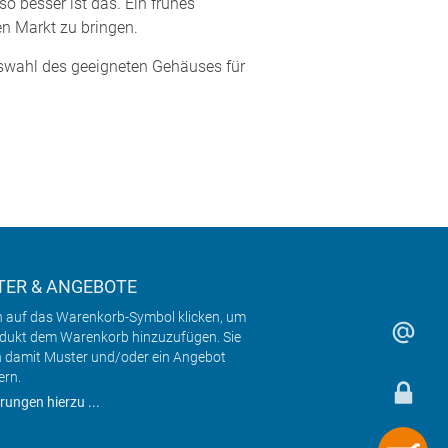
o besser ist das. Ein frühes
en Markt zu bringen.
uswahl des geeigneten Gehäuses für
ER & ANGEBOTE
h auf das Warenkorb-Symbol klicken, um
odukt dem Warenkorb hinzuzufügen. Sie
 damit Muster und/oder ein Angebot
ern.
rungen hierzu ...